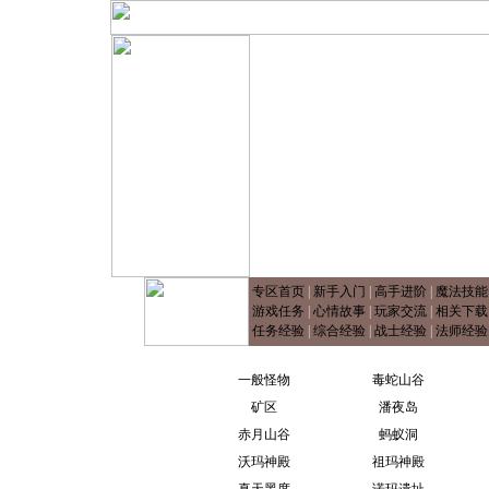
专区首页
|
新手入门
|
高手进阶
|
魔法技能
游戏任务
|
心情故事
|
玩家交流
|
相关下载
任务经验
|
综合经验
|
战士经验
|
法师经验
一般怪物
毒蛇山谷
矿区
潘夜岛
赤月山谷
蚂蚁洞
沃玛神殿
祖玛神殿