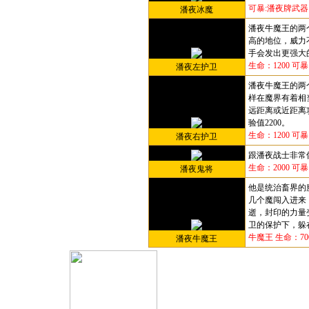
可暴:潘夜牌武器
潘夜冰魔
潘夜牛魔王的两
高的地位，威力
手会发出更强大
生命：1200 可
潘夜左护卫
潘夜牛魔王的两
样在魔界有着相
远距离或近距离
验值2200。
生命：1200 可
潘夜右护卫
跟潘夜战士非常
生命：2000 可
潘夜鬼将
他是统治畜界的
几个魔闯入进来
逝，封印的力量
卫的保护下，躲
牛魔王
生命：70
潘夜牛魔王