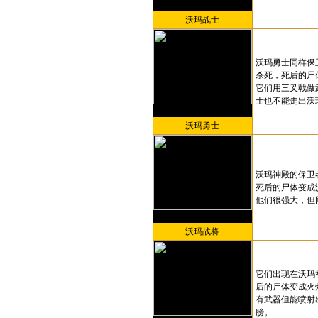
沃玛战士
沃玛勇士同样保
杀死，死后的尸
它们用三叉戟做
士也不能走出沃
沃玛勇士
沃玛神殿的保卫
死后的尸体变成
他们很强大，但
沃玛战将
它们出现在沃玛
后的尸体变成火
有武器但能喷射
膀。