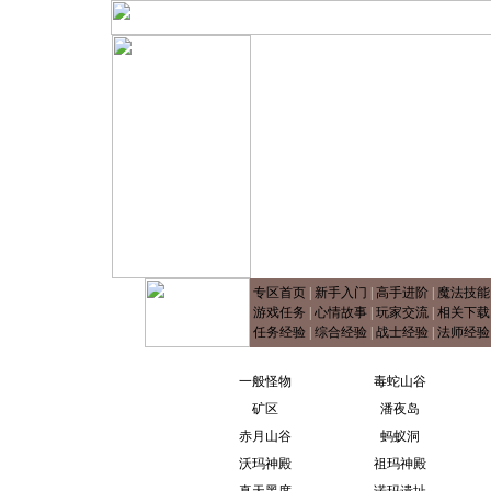
专区首页
|
新手入门
|
高手进阶
|
魔法技能
游戏任务
|
心情故事
|
玩家交流
|
相关下载
任务经验
|
综合经验
|
战士经验
|
法师经验
一般怪物
毒蛇山谷
矿区
潘夜岛
赤月山谷
蚂蚁洞
沃玛神殿
祖玛神殿