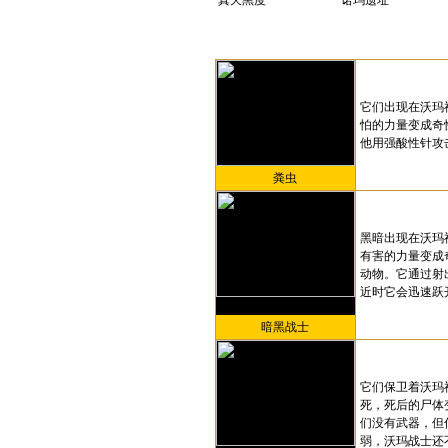
真天黑度
诺玛遗址
它们出现在沃玛
怕的力量变成奇
他用强酸性针攻
粪虫
黑暗出现在沃玛
有害的力量变成
动物。它通过射
近时它会迅速跃
暗黑战士
它们保卫着沃玛
死，死后的尸体
们没有武器，但
弱，沃玛战士还