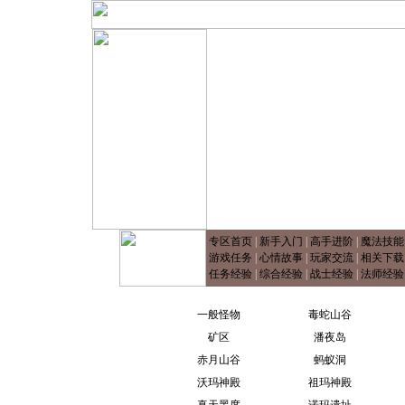
专区首页
|
新手入门
|
高手进阶
|
魔法技能
游戏任务
|
心情故事
|
玩家交流
|
相关下载
任务经验
|
综合经验
|
战士经验
|
法师经验
一般怪物
毒蛇山谷
矿区
潘夜岛
赤月山谷
蚂蚁洞
沃玛神殿
祖玛神殿