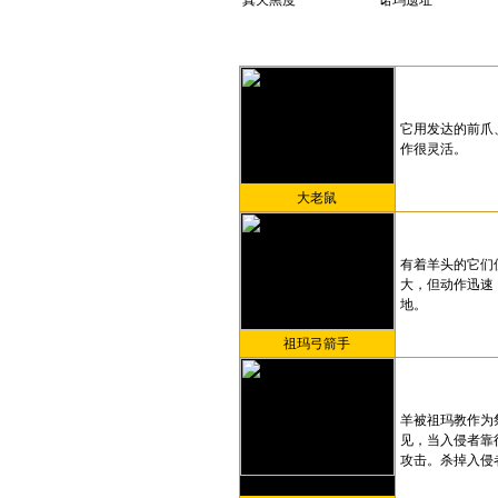
真天黑度
诺玛遗址
它用发达的前爪
作很灵活。
大老鼠
有着羊头的它们
大，但动作迅速
地。
祖玛弓箭手
羊被祖玛教作为
见，当入侵者靠
攻击。杀掉入侵